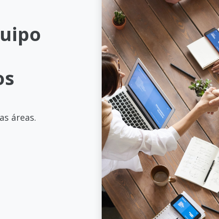
a
quipo
os
as áreas.